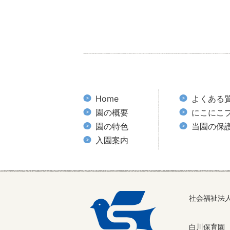
Home
よくある
園の概要
にこにこ
園の特色
当園の保
入園案内
社会福祉法
白川保育園