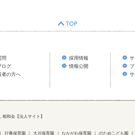
TOP
質問
採用情報
サ
ブログ
情報公開
プ
護者の方へ
サ
人 相和会【法人サイト】
｜
行事保育園
｜
大川保育園
｜
なかがわ保育園
｜
のためこども園
｜