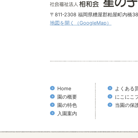
〒811-2308 福岡県糟屋郡粕屋町内橋38
地図を開く（GoogleMap）
Home
よくある
園の概要
にこにこ
園の特色
当園の保
入園案内