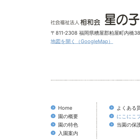
〒811-2308 福岡県糟屋郡粕屋町内橋38
地図を開く（GoogleMap）
Home
よくある
園の概要
にこにこ
園の特色
当園の保
入園案内